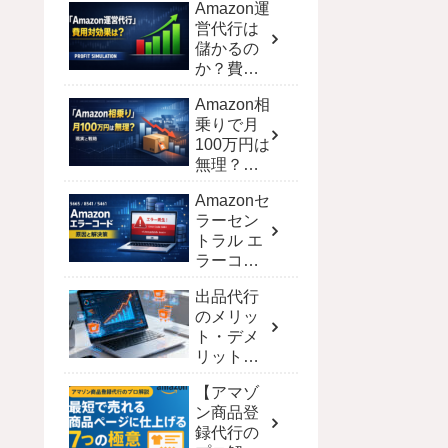
Amazon運
営代行は
儲かるの
か？費用
対効果を
Amazon相
シミュレ
乗りで月
ーション
100万円は
で徹底解
無理？現
剖
実と達成
Amazonセ
する戦略
ラーセン
トラル エ
ラーコー
ド完全攻
出品代行
略！解決
のメリッ
策と一覧
ト・デメ
【保存
リット｜
版】
ECモール
【アマゾ
別の費用
ン商品登
と選び方
録代行の