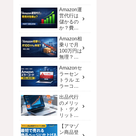
Amazon運
営代行は
儲かるの
か？費用
対効果を
Amazon相
シミュレ
乗りで月
ーション
100万円は
で徹底解
無理？現
剖
実と達成
Amazonセ
する戦略
ラーセン
トラル エ
ラーコー
ド完全攻
出品代行
略！解決
のメリッ
策と一覧
ト・デメ
【保存
リット｜
版】
ECモール
【アマゾ
別の費用
ン商品登
と選び方