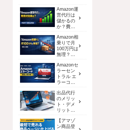
Amazon運
営代行は
儲かるの
か？費用
対効果を
Amazon相
シミュレ
乗りで月
ーション
100万円は
で徹底解
無理？現
剖
実と達成
Amazonセ
する戦略
ラーセン
トラル エ
ラーコー
ド完全攻
出品代行
略！解決
のメリッ
策と一覧
ト・デメ
【保存
リット｜
版】
ECモール
【アマゾ
別の費用
ン商品登
と選び方