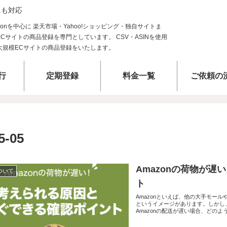
にも対応
行
定期登録
料金一覧
ご依頼の
5-05
Amazonの荷物が
について
ト
Amazonといえば、他の大手モー
というイメージがあります。しかし
Amazonの配送が遅い場合、どの