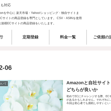
にも対応
行
定期登録
料金一覧
ご依頼の
2-06
Amazonと自社サ
について
どちらが良いか
初めてECにチャレンジする際、E
があるかもしれません。それぞれに
今回は初心者でも挑戦しやすいという点