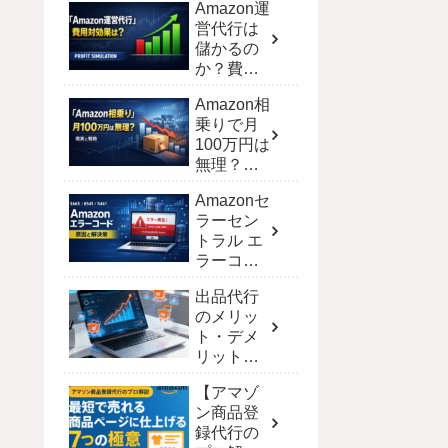
Amazon運
営代行は
儲かるの
か？費用
対効果を
Amazon相
シミュレ
乗りで月
ーション
100万円は
で徹底解
無理？現
剖
実と達成
Amazonセ
する戦略
ラーセン
トラル エ
ラーコー
ド完全攻
出品代行
略！解決
のメリッ
策と一覧
ト・デメ
【保存
リット｜
版】
ECモール
【アマゾ
別の費用
ン商品登
と選び方
録代行の