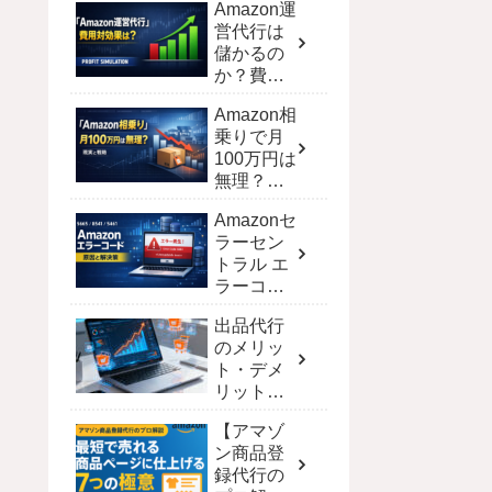
Amazon運
営代行は
儲かるの
か？費用
対効果を
Amazon相
シミュレ
乗りで月
ーション
100万円は
で徹底解
無理？現
剖
実と達成
Amazonセ
する戦略
ラーセン
トラル エ
ラーコー
ド完全攻
出品代行
略！解決
のメリッ
策と一覧
ト・デメ
【保存
リット｜
版】
ECモール
【アマゾ
別の費用
ン商品登
と選び方
録代行の