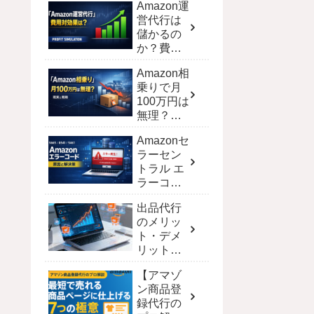
Amazon運
営代行は
儲かるの
か？費用
対効果を
Amazon相
シミュレ
乗りで月
ーション
100万円は
で徹底解
無理？現
剖
実と達成
Amazonセ
する戦略
ラーセン
トラル エ
ラーコー
ド完全攻
出品代行
略！解決
のメリッ
策と一覧
ト・デメ
【保存
リット｜
版】
ECモール
【アマゾ
別の費用
ン商品登
と選び方
録代行の