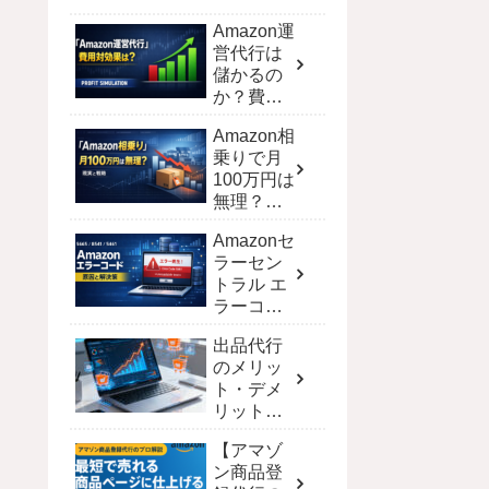
Amazon運
営代行は
儲かるの
か？費用
対効果を
Amazon相
シミュレ
乗りで月
ーション
100万円は
で徹底解
無理？現
剖
実と達成
Amazonセ
する戦略
ラーセン
トラル エ
ラーコー
ド完全攻
出品代行
略！解決
のメリッ
策と一覧
ト・デメ
【保存
リット｜
版】
ECモール
【アマゾ
別の費用
ン商品登
と選び方