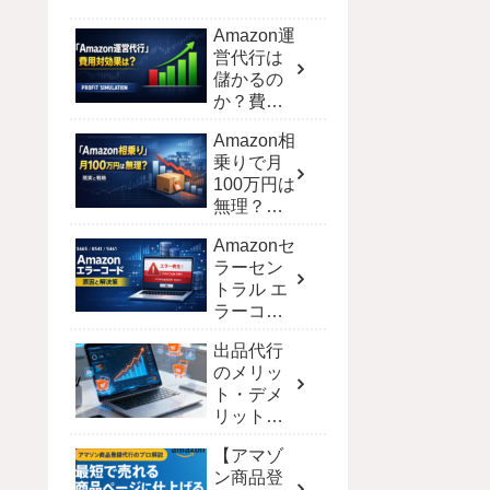
Amazon運
営代行は
儲かるの
か？費用
対効果を
Amazon相
シミュレ
乗りで月
ーション
100万円は
で徹底解
無理？現
剖
実と達成
Amazonセ
する戦略
ラーセン
トラル エ
ラーコー
ド完全攻
出品代行
略！解決
のメリッ
策と一覧
ト・デメ
【保存
リット｜
版】
ECモール
【アマゾ
別の費用
ン商品登
と選び方