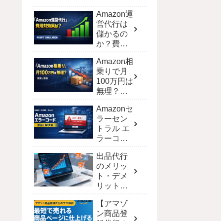
Amazon運
営代行は
儲かるの
か？費用
対効果を
Amazon相
シミュレ
乗りで月
ーション
100万円は
で徹底解
無理？現
剖
実と達成
Amazonセ
する戦略
ラーセン
トラル エ
ラーコー
ド完全攻
出品代行
略！解決
のメリッ
策と一覧
ト・デメ
【保存
リット｜
版】
ECモール
【アマゾ
別の費用
ン商品登
と選び方