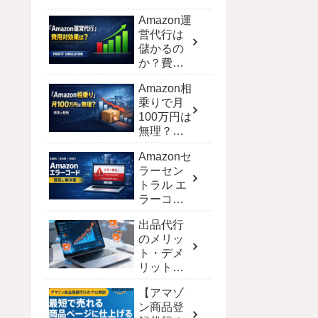
Amazon運
営代行は
儲かるの
か？費用
対効果を
Amazon相
シミュレ
乗りで月
ーション
100万円は
で徹底解
無理？現
剖
実と達成
Amazonセ
する戦略
ラーセン
トラル エ
ラーコー
ド完全攻
出品代行
略！解決
のメリッ
策と一覧
ト・デメ
【保存
リット｜
版】
ECモール
【アマゾ
別の費用
ン商品登
と選び方