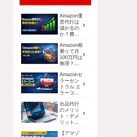
Amazon運
営代行は
儲かるの
か？費用
対効果を
Amazon相
シミュレ
乗りで月
ーション
100万円は
で徹底解
無理？現
剖
実と達成
Amazonセ
する戦略
ラーセン
トラル エ
ラーコー
ド完全攻
出品代行
略！解決
のメリッ
策と一覧
ト・デメ
【保存
リット｜
版】
ECモール
【アマゾ
別の費用