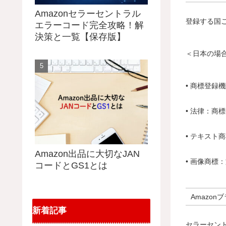
Amazonセラーセントラル
登録する国
エラーコード完全攻略！解
決策と一覧【保存版】
＜日本の場
• 商標登録
• 法律：商
• テキスト
Amazon出品に大切なJAN
• 画像商標
コードとGS1とは
Amazon
新着記事
セラーセン