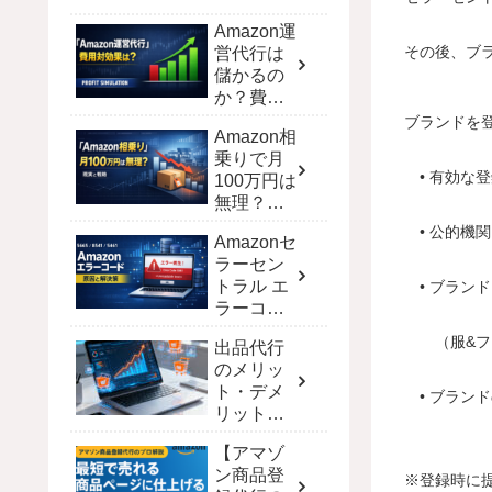
Amazon運
その後、ブ
営代行は
儲かるの
か？費用
対効果を
ブランドを
Amazon相
シミュレ
乗りで月
ーション
• 有効な
100万円は
で徹底解
無理？現
剖
実と達成
• 公的機
Amazonセ
する戦略
ラーセン
トラル エ
• ブラン
ラーコー
ド完全攻
（服&ファ
出品代行
略！解決
のメリッ
策と一覧
ト・デメ
【保存
• ブラン
リット｜
版】
ECモール
【アマゾ
別の費用
ン商品登
と選び方
※登録時に提