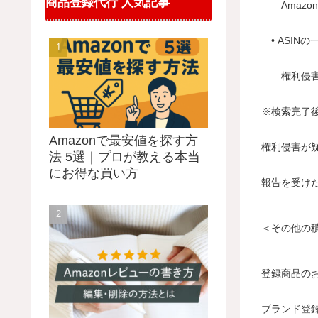
商品登録代行 人気記事
Amazo
• ASIN
権利侵害の
※検索完了
Amazonで最安値を探す方
権利侵害が
法 5選｜プロが教える本当
にお得な買い方
報告を受けた
＜その他の
登録商品の
ブランド登