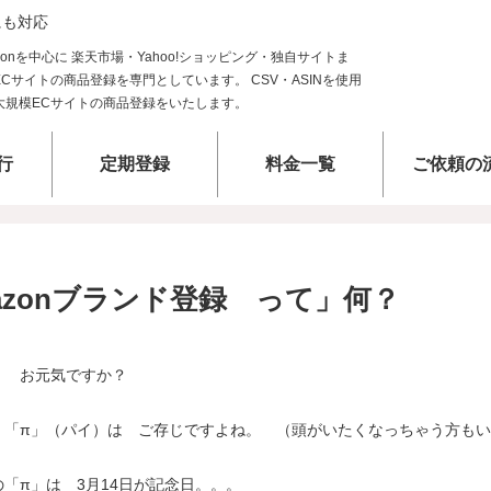
にも対応
行
定期登録
料金一覧
ご依頼の
azonブランド登録 って」何？
。 お元気ですか？
、「π」（パイ）は ご存じですよね。 （頭がいたくなっちゃう方も
「π」は 3月14日が記念日。。。