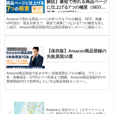
解説】最短で売れる商品ページ
に仕上げる7つの極意（SEO／
画像／USP設計）
Amazonで売れる商品ページの作り方をプロが解説。SEO・画像・
USP設計・競合分析まで、最短で成果につながる7つの極意を詳し
く紹介。Amazon商品登録代行は商品登録センターへご相談くださ
い。
Amazonについて
【保存版】Amazon商品登録の
失敗原因10選
Amazon商品登録で起きやすい失敗原因をプロが解説。ブランド
名・画像規定・GTINエラー対策まで網羅。Amazon商品登録代行や
商標登録代行で効率化したい方は商品登録センターへ。
Amazonと自社サイト（カラーミーショ
ップ）初めて出店するならどちらが良い