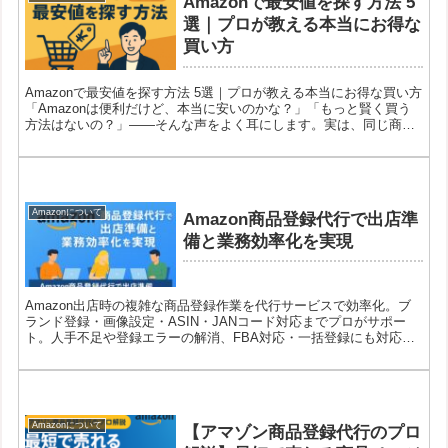
Amazonで最安値を探す方法 5
選｜プロが教える本当にお得な
買い方
Amazonで最安値を探す方法 5選｜プロが教える本当にお得な買い方
「Amazonは便利だけど、本当に安いのかな？」「もっと賢く買う
方法はないの？」——そんな声をよく耳にします。実は、同じ商品
でも購入タイミングや探し方次第で、数百円〜数千...
Amazonについて
Amazon商品登録代行で出店準
備と業務効率化を実現
Amazon出店時の複雑な商品登録作業を代行サービスで効率化。ブ
ランド登録・画像設定・ASIN・JANコード対応までプロがサポー
ト。人手不足や登録エラーの解消、FBA対応・一括登録にも対応
し、スムーズな出品と業務改善を実現します。
Amazonについて
【アマゾン商品登録代行のプロ