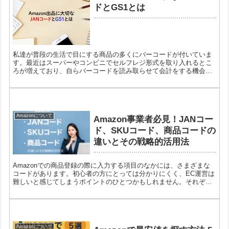
ドとGS1とは
私達が普段の生活で目にする商品の多くにバーコードが付いていま
す。最近はスーパーやコンビニでセルフレジ形式を取り入れるとこ
ろが増えており、自らバーコードを読み取らせて会計をする機会も
多くなっています。バーコードの下部には13桁の数字が付いていま
すが、この数字はAmazonへの出品にあたって重要なものであるこ
とをご存知でしょうか。
Amazonについて
Amazon事業者必見！JANコー
ド、SKUコード、商品コードの
違いとその戦略的活用法
Amazonでの商品登録の際に入力する項目のなかには、さまざまな
コードがあります。初心者の方にとっては分かりにくく、EC運営は
難しいと感じてしまうポイントのひとつかもしれません。それぞれ
のコードの意味や役割、使い方をひとつひとつ確認していきましょ
う。
Amazonについて