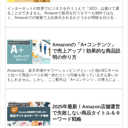
インターネットの世界でビジネスを行ううえで「SEO」は避けて通
ることができません。Amazonで販売を行うセラーも例外ではな
く、Amazonでの検索で上位表示されるかどうかが明暗を分けると
いっても過言ではないでしょう。今回は、Amazon SEOの実践テク
ニックをご紹介します。
Amazonについて
Amazonの「A+コンテンツ」
で売上アップ！効果的な商品説
明の作り方
Amazonは、楽天市場やヤフーショッピングといった他のECモール
と比べて商品ページが画一的だという印象を持っている方も多いか
もしれません。しかし、ここ数年は「A+コンテンツ」の導入によ
り、充実した内容で訴求力の高い商品ページが増えてきています。
Amazonについて
2025年最新！Amazon店舗運営
で失敗しない商品タイトル＆キ
ーワード戦略