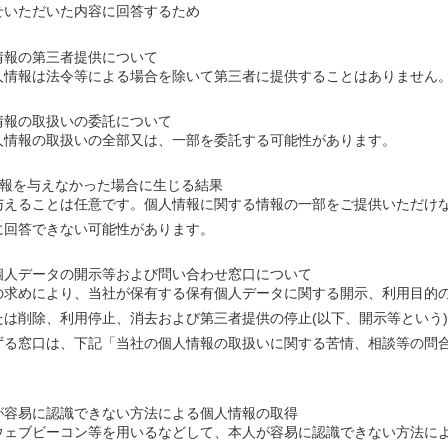
せいただいた内容に回答するため
情報の第三者提供について
人情報は法令等による場合を除いて第三者に提供することはありません
情報の取扱いの委託について
人情報の取扱いの全部又は、一部を委託する可能性があります。
情報を与えなかった場合に生じる結果
与えることは任意です。個人情報に関する情報の一部をご提供いただけ
に回答できない可能性があります。
個人データの開示等および問い合わせ窓口について
の求めにより、当社が保有する保有個人データに関する開示、利用目的
たは削除、利用停止、消去および第三者提供の停止(以下、開示等という
ずる窓口は、下記「当社の個人情報の取扱いに関する苦情、相談等の問
が容易に認識できない方法による個人情報の取得
ウェブビーコン等を用いるなどして、本人が容易に認識できない方法に