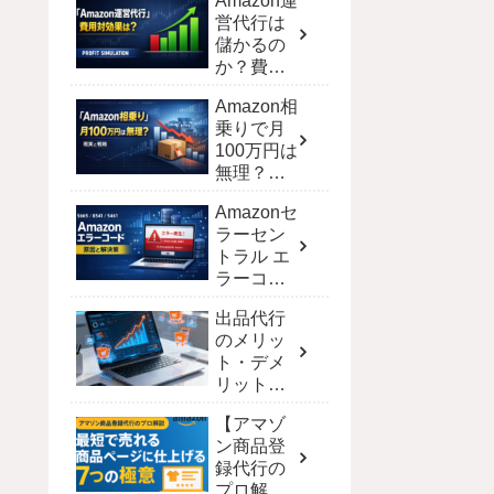
Amazon運
営代行は
儲かるの
か？費用
対効果を
Amazon相
シミュレ
乗りで月
ーション
100万円は
で徹底解
無理？現
剖
実と達成
Amazonセ
する戦略
ラーセン
トラル エ
ラーコー
ド完全攻
出品代行
略！解決
のメリッ
策と一覧
ト・デメ
【保存
リット｜
版】
ECモール
【アマゾ
別の費用
ン商品登
と選び方
録代行の
プロ解