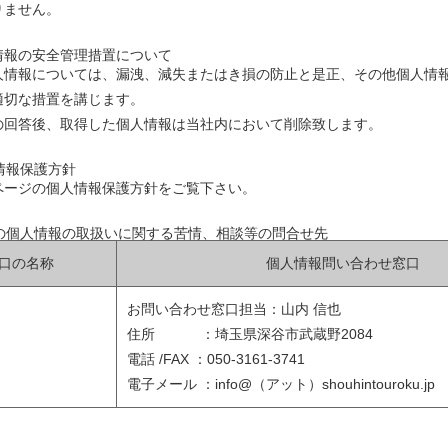
りません。
情報の安全管理措置について
人情報については、漏洩、減失またはき損の防止と是正、その他個人情
適切な措置を講じます。
の回答後、取得した個人情報は当社内において削除致します。
情報保護方針
ページの個人情報保護方針をご覧下さい。
社の個人情報の取扱いに関する苦情、相談等の問合せ先
口の名称
個人情報問い合わせ窓口
お問い合わせ窓口担当：山内 信也
住所 ：埼玉県深谷市武蔵野2084
電話 /FAX ：050-3161-3741
電子メール ：info@（アット）shouhintouroku.jp