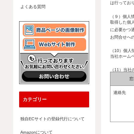
は行ってお
よくある質問
（９）個人
取得した個
に必要かつ
お問合せへ
（10）個人
当社ホーム
（11）当
窓
連絡先
カテゴリー
独自ECサイトの登録代行について
Amazonについて