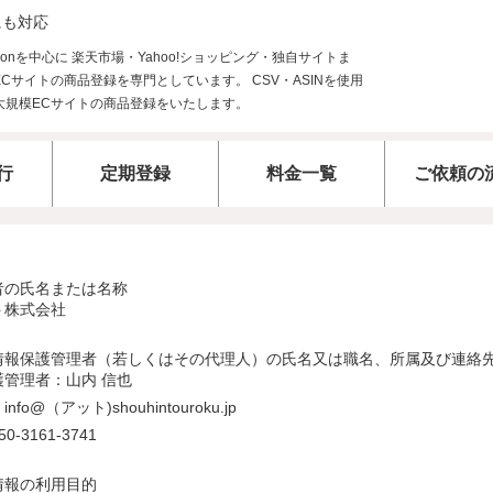
にも対応
行
定期登録
料金一覧
ご依頼の
者の氏名または名称
ト株式会社
情報保護管理者（若しくはその代理人）の氏名又は職名、所属及び連絡
管理者：山内 信也
fo@（アット)shouhintouroku.jp
-3161-3741
情報の利用目的