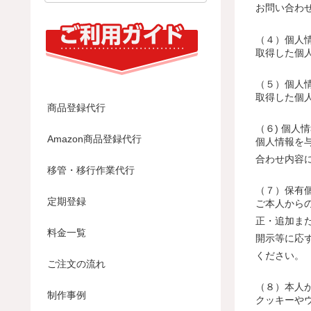
お問い合わ
（４）個人
取得した個
（５）個人
取得した個
商品登録代行
（６) 個人
Amazon商品登録代行
個人情報を
合わせ内容
移管・移行作業代行
（７）保有
定期登録
ご本人から
正・追加ま
料金一覧
開示等に応
ください。
ご注文の流れ
（８）本人
制作事例
クッキーや