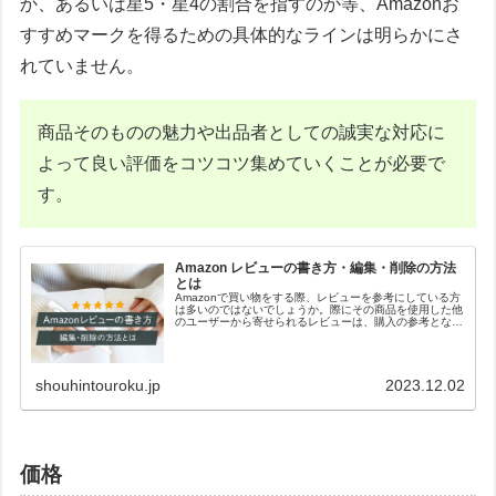
か、あるいは星5・星4の割合を指すのか等、Amazonお
すすめマークを得るための具体的なラインは明らかにさ
れていません。
商品そのものの魅力や出品者としての誠実な対応に
よって良い評価をコツコツ集めていくことが必要で
す。
Amazon レビューの書き方・編集・削除の方法
とは
Amazonで買い物をする際、レビューを参考にしている方
は多いのではないでしょうか。際にその商品を使用した他
のユーザーから寄せられるレビューは、購入の参考となる
情報源として非常に有用です。その一方、レビューを書い
たことのある方はあまり多くないかもしれません。書き込
む方法はそれほど難しくないので、他のAmazonユーザー
のためにもぜひレビューを書いてみてはいかがでしょう
か？
shouhintouroku.jp
2023.12.02
価格